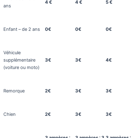
4 €
4 €
5 €
ans
Enfant – de 2 ans
0€
0€
0€
Véhicule
supplémentaire
3€
3€
4€
(voiture ou moto)
Remorque
2€
3€
3€
Chien
2€
3€
3€
3 ampères :
3 ampères : 3
3 ampères :