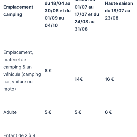
du 18/04 au
Haute saison
Emplacement
01/07 au
30/06 et du
du 18/07 au
camping
17/07 et du
01/09 au
23/08
24/08 au
04/10
31/08
Emplacement,
matériel de
camping & un
8 €
véhicule (camping
14€
16 €
car, voiture ou
moto)
Adulte
5 €
5 €
6 €
Enfant de 2 à 9